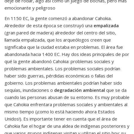
deje de rodar, algo así como un juego de bochas, pero más
emocionante y peligroso
En 1150 EC, la gente comenzó a abandonar Cahokia.
Alrededor de esta época se construyó una
empalizada
(gran pared de madera) alrededor del centro del sitio,
llamada empalizada, que los arqueólogos creen que
significaba que la ciudad estaba en problemas. El área fue
abandonada hacia 1400 EC. Hay dos ideas principales de por
qué la gente abandonó Cahokia: problemas sociales y
problemas ambientales. Los problemas sociales podrían
haber sido guerras, pérdidas económicas o fallas del
gobierno. Los problemas ambientales podrían haber sido
sequías, inundaciones o
degradación ambiental
que se da
cuando las personas abusan de su entorno. Es muy probable
que Cahokia enfrentara problemas sociales y ambientales al
mismo tiempo (¡como lo está haciendo ahora Estados
Unidos!). Es importante tener en cuenta que el área de
Cahokia fue el hogar de una aldea de indígenas posteriores y
que varios grupos indígenas visitan y utilizan el sitio hoy; su