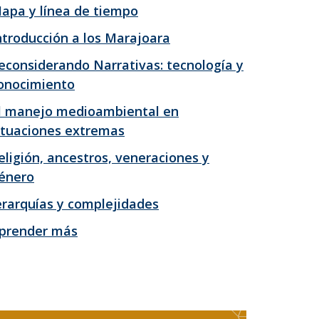
apa y línea de tiempo
ntroducción a los Marajoara
econsiderando Narrativas: tecnología y
onocimiento
l manejo medioambiental en
ituaciones extremas
eligión, ancestros, veneraciones y
énero
erarquías y complejidades
prender más