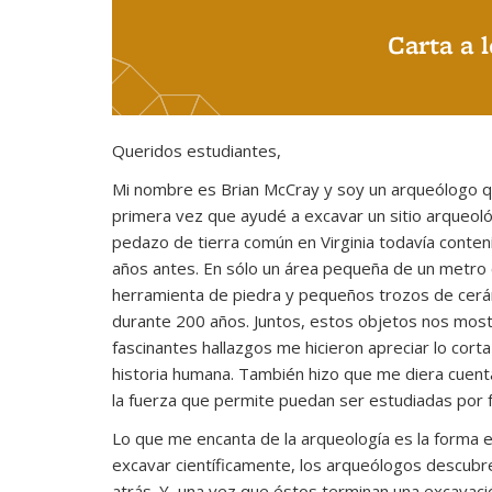
Carta a 
Queridos estudiantes,
Mi nombre es Brian McCray y soy un arqueólogo q
primera vez que ayudé a excavar un sitio arqueol
pedazo de tierra común en Virginia todavía conten
años antes. En sólo un área pequeña de un metro 
herramienta de piedra y pequeños trozos de cerá
durante 200 años. Juntos, estos objetos nos mostr
fascinantes hallazgos me hicieron apreciar lo corta
historia humana. También hizo que me diera cuent
la fuerza que permite puedan ser estudiadas por 
Lo que me encanta de la arqueología es la forma e
excavar científicamente, los arqueólogos descubr
atrás. Y, una vez que éstos terminan una excavac