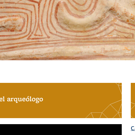
el arqueólogo
C