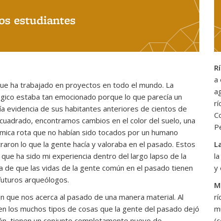
los estudiantes
R
a
ue ha trabajado en proyectos en todo el mundo. La
ag
ógico estaba tan emocionado porque lo que parecía un
rí
ía evidencia de sus habitantes anteriores de cientos de
C
cuadrado, encontramos cambios en el color del suelo, una
P
mica rota que no habían sido tocados por un humano
aron lo que la gente hacía y valoraba en el pasado. Estos
L
 que ha sido mi experiencia dentro del largo lapso de la
la
a de que las vidas de la gente común en el pasado tienen
y
futuros arqueólogos.
M
n que nos acerca al pasado de una manera material. Al
rí
en los muchos tipos de cosas que la gente del pasado dejó
m
ión, tienen un conjunto completamente nuevo de
(