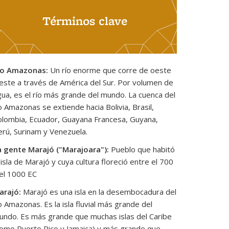
Términos clave
ío Amazonas:
Un río enorme que corre de oeste
 este a través de América del Sur. Por volumen de
ua, es el río más grande del mundo. La cuenca del
o Amazonas se extiende hacia Bolivia, Brasil,
olombia, Ecuador, Guayana Francesa, Guyana,
erú, Surinam y Venezuela.
a gente Marajó ("Marajoara"):
Pueblo que habitó
 isla de Marajó y cuya cultura floreció entre el 700
 el 1000 EC
arajó:
Marajó es una isla en la desembocadura del
o Amazonas. Es la isla fluvial más grande del
undo. Es más grande que muchas islas del Caribe
como Puerto Rico y Jamaica) y más grande que