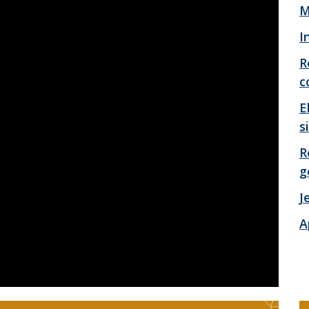
M
I
R
c
E
s
R
g
J
A